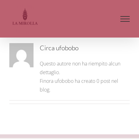
Salta
al
contenuto
Circa
ufobobo
Questo autore non ha riempito alcun
dettaglio.
Finora ufobobo ha creato 0 post nel
blog.